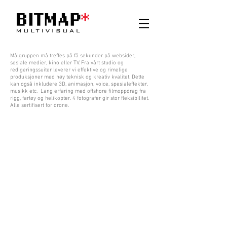
Målgruppen må treffes på få sekunder på websider,
sosiale medier, kino eller TV. Fra vårt studio og
redigeringssuiter leverer vi effektive og rimelige
produksjoner med høy teknisk og kreativ kvalitet. Dette
kan også inkludere 3D, animasjon, voice, spesialeffekter,
musikk etc. Lang erfaring med offshore filmoppdrag fra
rigg, fartøy og helikopter. 4 fotografer gir stor fleksibilitet.
Alle sertifisert for drone.